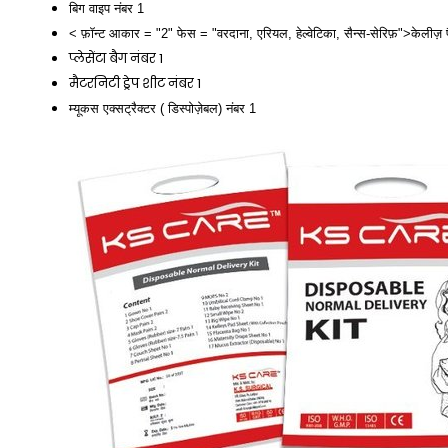
बिग वाइप नंबर 1
< फ़ॉन्ट आकार = "2" फेस = "वरदाना, एरियल, हेल्वेटिका, सैन्स-सेरिफ़">केलीज़
प्लेसेंटा बैग नंबर 1
मैटरनिटी ड्रेप शीट नंबर 1
म्यूकस एक्सट्रैक्टर ( डिस्पोज़ेबल) नंबर 1